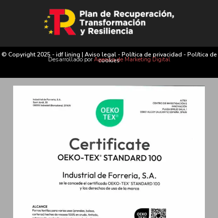
© Copyright 2025 - idf lining |
Aviso legal
-
Política de privacidad
-
Política de
Desarrollado por
Agencia de Marketing Digital
cookies