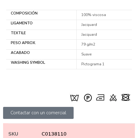
COMPOSICIÓN
100% viscosa
LIGAMENTO
Jacquard
TEXTILE
Jacquard
PESO APROX.
79 g/m2
ACABADO
Suave
WASHING SYMBOL
Pictograma 1
Contactar con un comercial
SKU
C0138110