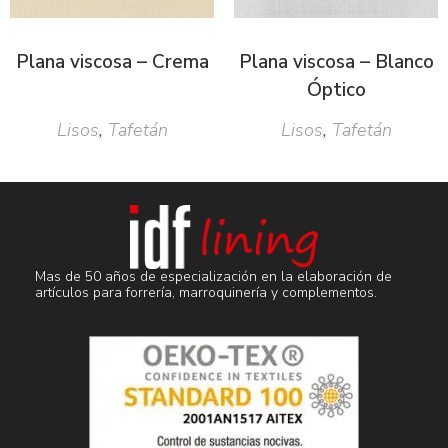
Plana viscosa – Crema
Plana viscosa – Blanco
Óptico
Lisos
,
Tafetán
Lisos
,
Tafetán
Mas de 50 años de especialización en la elaboración de
artículos para forrería, marroquinería y complementos.