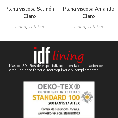
Plana viscosa Salmón
Plana viscosa Amarillo
Claro
Claro
Lisos
,
Tafetán
Lisos
,
Tafetán
Mas de 50 años de especialización en la elaboración de
artículos para forrería, marroquinería y complementos.