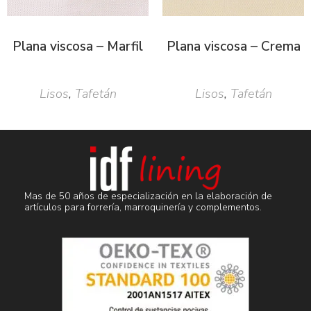
Plana viscosa – Marfil
Plana viscosa – Crema
Lisos
,
Tafetán
Lisos
,
Tafetán
Mas de 50 años de especialización en la elaboración de
artículos para forrería, marroquinería y complementos.