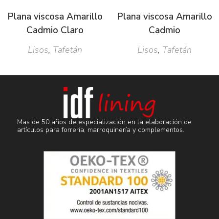
Plana viscosa Amarillo
Plana viscosa Amarillo
Cadmio Claro
Cadmio
Lisos
,
Tafetán
Lisos
,
Tafetán
Mas de 50 años de especialización en la elaboración de
artículos para forrería, marroquinería y complementos.