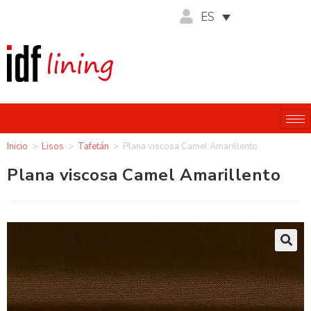
ES
Inicio
>
Lisos
>
Tafetán
>
Plana viscosa Camel Amarillento
Plana viscosa Camel Amarillento
🔍