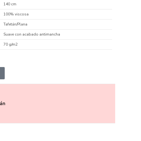
140 cm
100% viscosa
Tafetán/Plana
Suave con acabado antimancha
70 g/m2
án