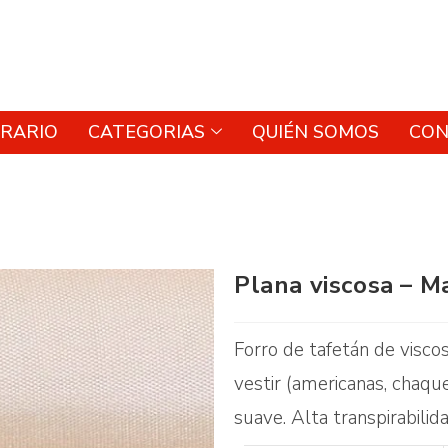
RARIO
CATEGORIAS
QUIÉN SOMOS
CON
Plana viscosa – Ma
Forro de tafetán de visco
vestir (americanas, chaque
suave. Alta transpirabilid