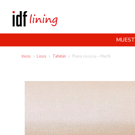
MUEST
Inicio
>
Lisos
>
Tafetán
>
Plana viscosa – Marfil