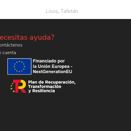
Lisos
,
Tafetán
ecesitas ayuda?
ontáctenos
i cuenta