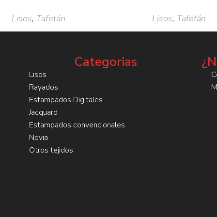
Lisos
,
Tafetán
Lisos
,
Tafetán
Categorias
¿N
Lisos
C
Rayados
M
Estampados Digitales
Jacquard
Estampados convencionales
Novia
Otros tejidos