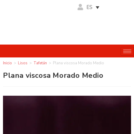
ES
Inicio
>
Lisos
>
Tafetán
>
Plana viscosa Morado Medio
Plana viscosa Morado Medio