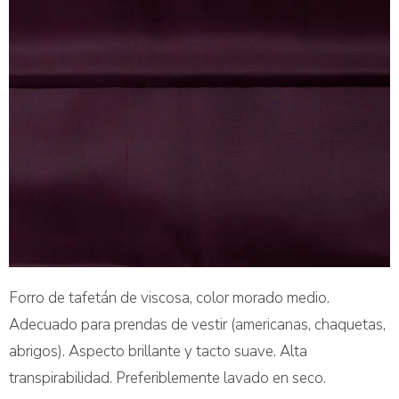
Forro de tafetán de viscosa, color morado medio.
Adecuado para prendas de vestir (americanas, chaquetas,
abrigos). Aspecto brillante y tacto suave. Alta
transpirabilidad. Preferiblemente lavado en seco.