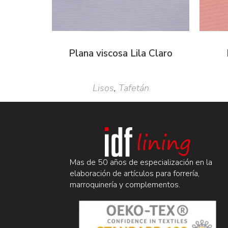
Plana viscosa Lila Claro
Lisos
,
Tafetán
Mas de 50 años de especialización en la
elaboración de artículos para forrería,
marroquinería y complementos.