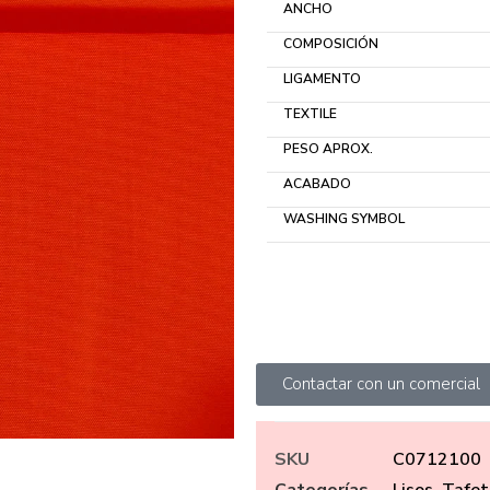
ANCHO
COMPOSICIÓN
LIGAMENTO
TEXTILE
PESO APROX.
ACABADO
WASHING SYMBOL
Contactar con un comercial
SKU
C0712100
Categorías
Lisos
,
Tafet