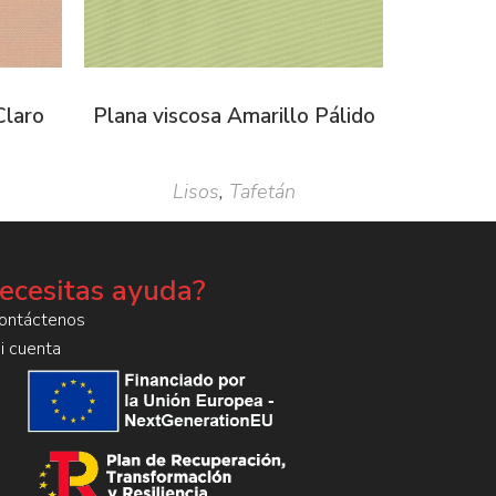
Claro
Plana viscosa Amarillo Pálido
Lisos
,
Tafetán
ecesitas ayuda?
ontáctenos
i cuenta