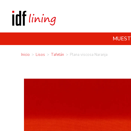
MUEST
Inicio
>
Lisos
>
Tafetán
>
Plana viscosa Naranja