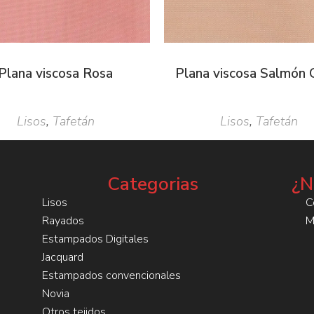
Plana viscosa Rosa
Plana viscosa Salmón 
Lisos
,
Tafetán
Lisos
,
Tafetán
Categorias
¿N
Lisos
C
Rayados
M
Estampados Digitales
Jacquard
Estampados convencionales
Novia
Otros tejidos