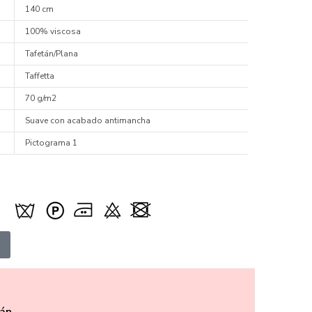
140 cm
100% viscosa
Tafetán/Plana
Taffetta
70 g/m2
Suave con acabado antimancha
Pictograma 1
án