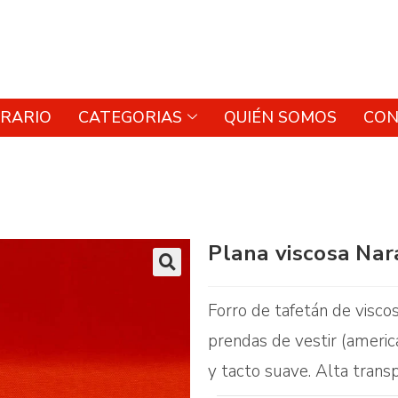
RARIO
CATEGORIAS
QUIÉN SOMOS
CON
Plana viscosa Nar
🔍
Forro de tafetán de viscos
prendas de vestir (americ
y tacto suave. Alta transp