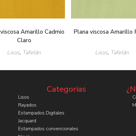
 viscosa Amarillo Cadmio
Plana viscosa Amarillo 
Claro
Lisos
,
Tafetán
Lisos
,
Tafetán
Categorias
¿N
Lisos
C
Rayados
M
Estampados Digitales
Jacquard
Estampados convencionales