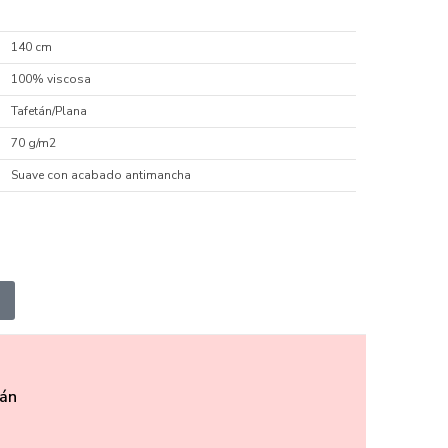
140 cm
100% viscosa
Tafetán/Plana
70 g/m2
Suave con acabado antimancha
án