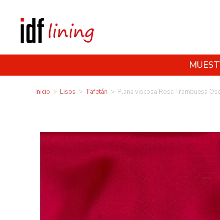
MUEST
Inicio
>
Lisos
>
Tafetán
>
Plana viscosa Rosa Frambuesa Os