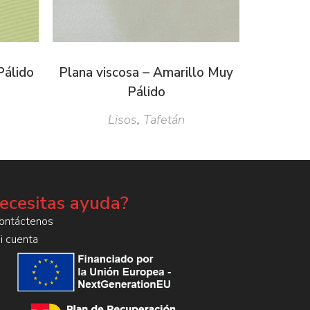
Pálido
Plana viscosa – Amarillo Muy
Pálido
Lisos
,
Tafetán
ecesitas ayuda?
ontáctenos
i cuenta