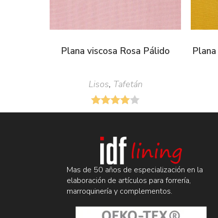
Plana viscosa Rosa Pálido
Plana
Lisos
,
Tafetán
Mas de 50 años de especialización en la
elaboración de artículos para forrería,
marroquinería y complementos.