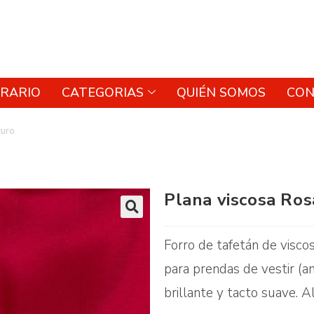
RARIO
CATEGORIAS
QUIÉN SOMOS
CON
curo
Plana viscosa Ro
🔍
Forro de tafetán de visco
para prendas de vestir (a
brillante y tacto suave. A