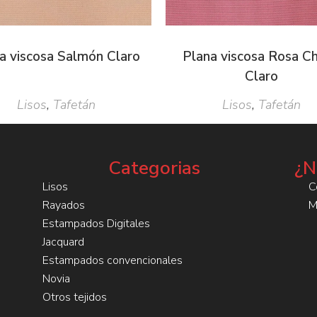
a viscosa Salmón Claro
Plana viscosa Rosa Ch
Claro
Lisos
,
Tafetán
Lisos
,
Tafetán
Categorias
¿N
Lisos
C
Rayados
M
Estampados Digitales
Jacquard
Estampados convencionales
Novia
Otros tejidos