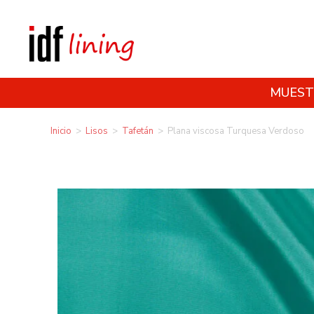
MUEST
Inicio
>
Lisos
>
Tafetán
>
Plana viscosa Turquesa Verdoso