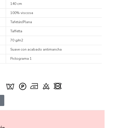
140 cm
100% viscosa
Tafetán/Plana
Taffetta
70 g/m2
Suave con acabado antimancha
Pictograma 1
án