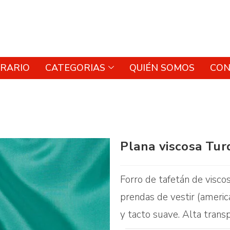
RARIO
CATEGORIAS
QUIÉN SOMOS
CON
Plana viscosa Tu
Forro de tafetán de visco
prendas de vestir (americ
y tacto suave. Alta transp