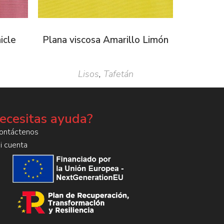
icle
Plana viscosa Amarillo Limón
Lisos
,
Tafetán
ecesitas ayuda?
ontáctenos
i cuenta