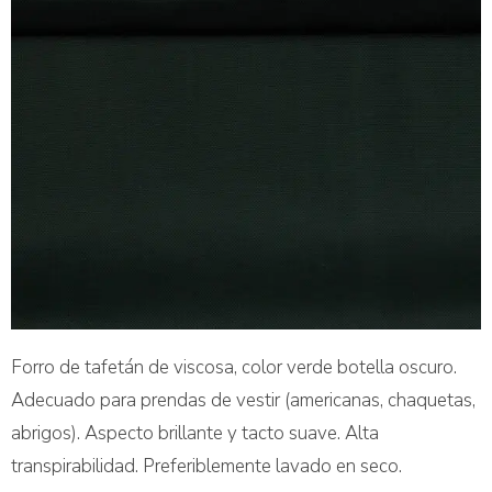
Forro de tafetán de viscosa, color verde botella oscuro.
Adecuado para prendas de vestir (americanas, chaquetas,
abrigos). Aspecto brillante y tacto suave. Alta
transpirabilidad. Preferiblemente lavado en seco.