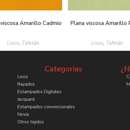
 viscosa Amarillo Cadmio
Plana viscosa Amarillo 
Lisos
,
Tafetán
Lisos
,
Tafetán
Categorias
¿N
Lisos
C
Rayados
M
Estampados Digitales
Jacquard
Estampados convencionales
Novia
Otros tejidos