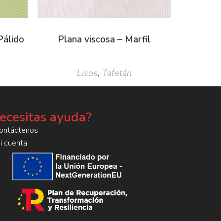
Pálido
Plana viscosa – Marfil
Lisos
,
Tafetán
ecesitas ayuda?
ontáctenos
i cuenta