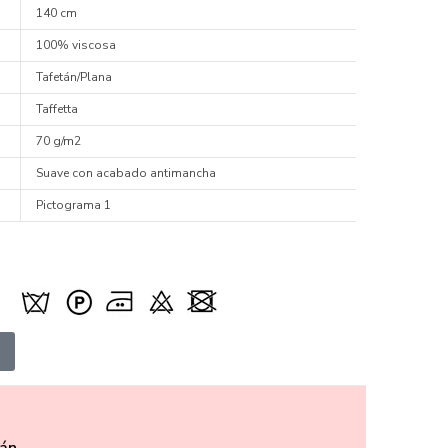
140 cm
100% viscosa
Tafetán/Plana
Taffetta
70 g/m2
Suave con acabado antimancha
Pictograma 1
án