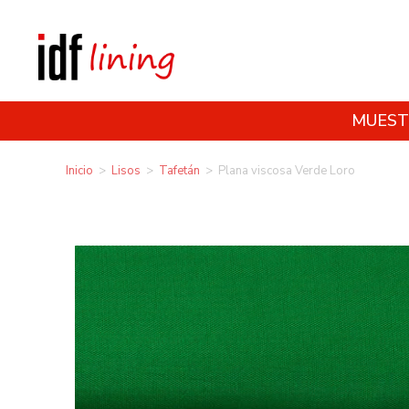
MUEST
Inicio
>
Lisos
>
Tafetán
>
Plana viscosa Verde Loro