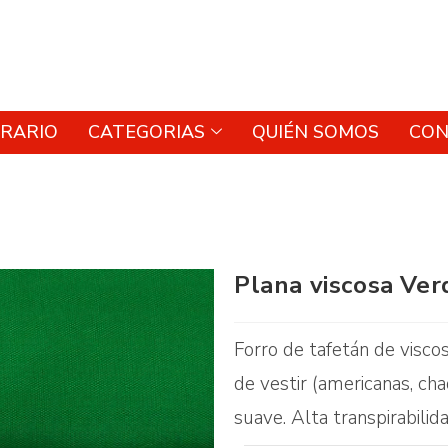
RARIO
CATEGORIAS
QUIÉN SOMOS
CON
Plana viscosa Ver
Forro de tafetán de visco
de vestir (americanas, cha
suave. Alta transpirabilid