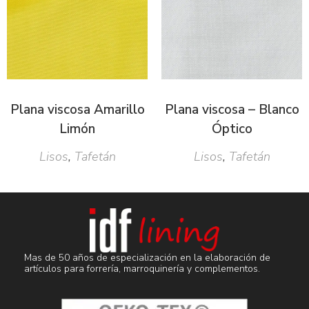
Plana viscosa Amarillo
Plana viscosa – Blanco
Limón
Óptico
Lisos
,
Tafetán
Lisos
,
Tafetán
Mas de 50 años de especialización en la elaboración de
artículos para forrería, marroquinería y complementos.