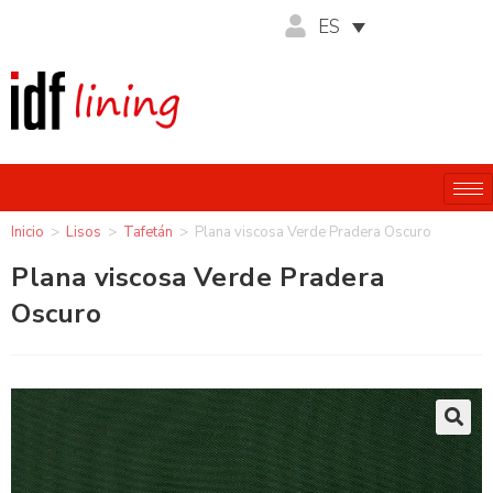
ES
Inicio
>
Lisos
>
Tafetán
>
Plana viscosa Verde Pradera Oscuro
Plana viscosa Verde Pradera
Oscuro
🔍