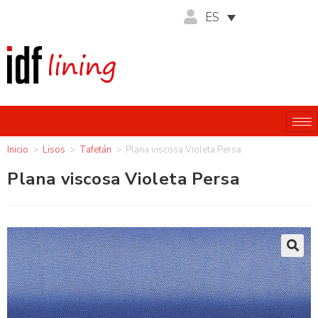
ES
Inicio
>
Lisos
>
Tafetán
>
Plana viscosa Violeta Persa
Plana viscosa Violeta Persa
🔍