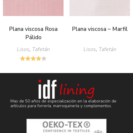
Plana viscosa Rosa
Plana viscosa – Marfil
Pálido
Lisos
,
Tafetán
Lisos
,
Tafetán
Mas de 50 años de especialización en la elaboración de
artículos para forrería, marroquinería y complementos.