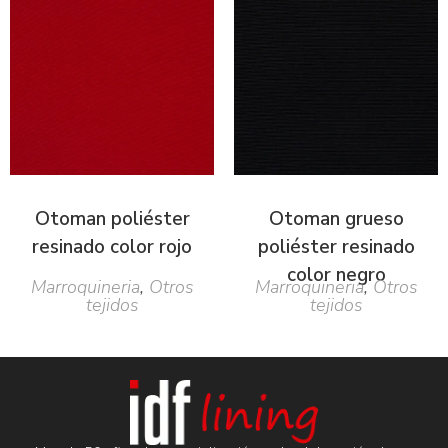
Otoman poliéster
Otoman grueso
resinado color rojo
poliéster resinado
color negro
Marroquineria
,
Otros
Marroquineria
,
Otros
tejidos
tejidos