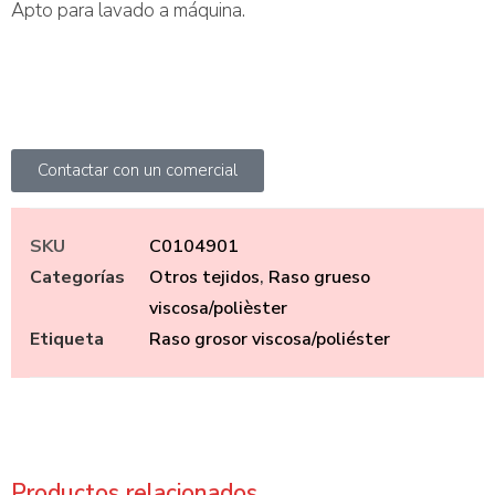
Apto para lavado a máquina.
Contactar con un comercial
SKU
C0104901
Categorías
Otros tejidos
,
Raso grueso
viscosa/polièster
Etiqueta
Raso grosor viscosa/poliéster
Productos relacionados