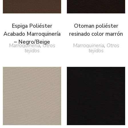
Espiga Poliéster
Otoman poliéster
Acabado Marroquinería
resinado color marrón
– Negro/Beige
Marroquineria
,
Otros
Marroquineria
,
Otros
tejidos
tejidos