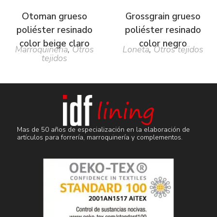
Otoman grueso
Grossgrain grueso
poliéster resinado
poliéster resinado
color beige claro
color negro
Marroquineria
,
Otros
Loneta
,
Otros tejidos
tejidos
Mas de 50 años de especialización en la elaboración de
artículos para forrería, marroquinería y complementos.