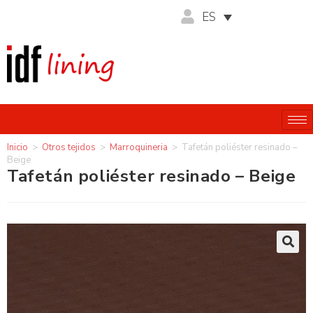
ES
Inicio
>
Otros tejidos
>
Marroquineria
>
Tafetán poliéster resinado –
Beige
Tafetán poliéster resinado – Beige
🔍