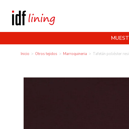
MUEST
Inicio
>
Otros tejidos
>
Marroquineria
>
Tafetán poliéster res