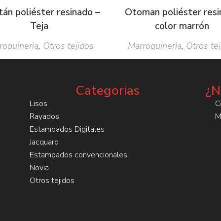
án poliéster resinado –
Otoman poliéster res
Teja
color marrón
roquineria
,
Otros tejidos
Marroquineria
,
Otros tej
Categorias
¿N
Lisos
C
Rayados
M
Estampados Digitales
Jacquard
Estampados convencionales
Novia
Otros tejidos