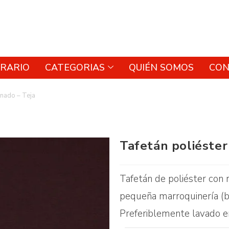
RARIO
CATEGORIAS
QUIÉN SOMOS
CON
inado – Teja
Tafetán poliéster
Tafetán de poliéster con r
pequeña marroquinería (bi
Preferiblemente lavado e