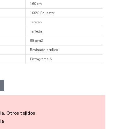
160 cm
100% Poliéster
Tafetán
Taffetta
98 g/m2
Resinado acrílico
Pictograma 6
ia
,
Otros tejidos
ia