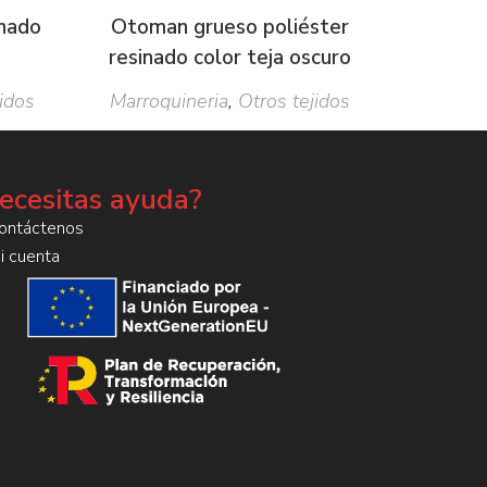
inado
Otoman grueso poliéster
resinado color teja oscuro
idos
Marroquineria
,
Otros tejidos
ecesitas ayuda?
ontáctenos
i cuenta