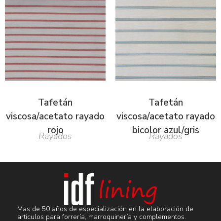
Tafetán
Tafetán
viscosa/acetato rayado
viscosa/acetato rayado
rojo
bicolor azul/gris
Rayados
Rayados
Mas de 50 años de especialización en la elaboración de
artículos para forrería, marroquinería y complementos.