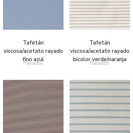
Tafetán
Tafetán
viscosa/acetato rayado
viscosa/acetato rayado
fino azul
bicolor verde/naranja
Rayados
Rayados