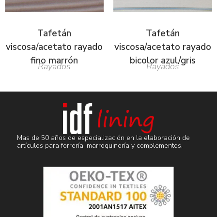
Tafetán
Tafetán
viscosa/acetato rayado
viscosa/acetato rayado
fino marrón
bicolor azul/gris
Rayados
Rayados
Mas de 50 años de especialización en la elaboración de
artículos para forrería, marroquinería y complementos.