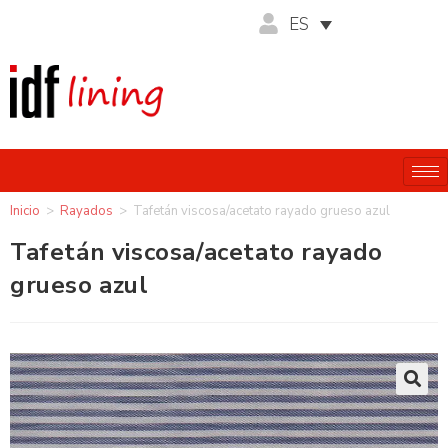
ES
Inicio
>
Rayados
>
Tafetán viscosa/acetato rayado grueso azul
Tafetán viscosa/acetato rayado
grueso azul
🔍