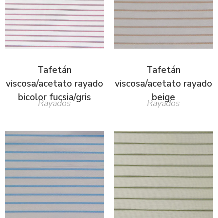
Tafetán
Tafetán
viscosa/acetato rayado
viscosa/acetato rayado
bicolor fucsia/gris
beige
Rayados
Rayados