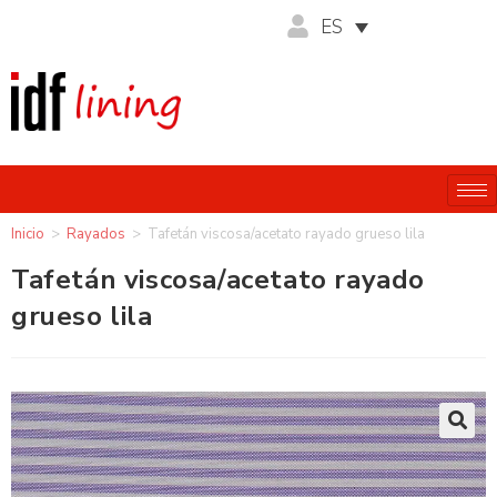
ES
Inicio
>
Rayados
>
Tafetán viscosa/acetato rayado grueso lila
Tafetán viscosa/acetato rayado
grueso lila
🔍