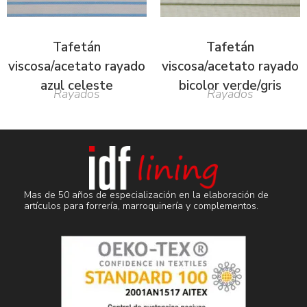
Tafetán
Tafetán
viscosa/acetato rayado
viscosa/acetato rayado
azul celeste
bicolor verde/gris
Rayados
Rayados
Mas de 50 años de especialización en la elaboración de
artículos para forrería, marroquinería y complementos.