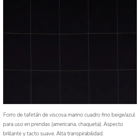
Forro de tafetán de viscosa marino cuadro fino beige/azul
para uso en prendas (americana, chaqueta). Aspecto
brillante y tacto suave. Alta transpirabilidad.