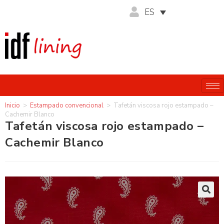
ES
Inicio
>
Estampado convencional
>
Tafetán viscosa rojo estampado –
Cachemir Blanco
Tafetán viscosa rojo estampado –
Cachemir Blanco
🔍