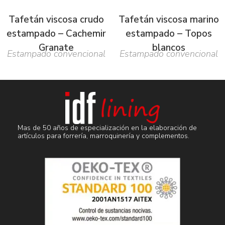
Tafetán viscosa crudo
Tafetán viscosa marino
estampado – Cachemir
estampado – Topos
Granate
blancos
Estampado convencional
Estampado convencional
Mas de 50 años de especialización en la elaboración de
artículos para forrería, marroquinería y complementos.