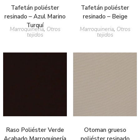
Tafetán poliéster
Tafetán poliéster
resinado – Azul Marino
resinado – Beige
Turquí
Marroquineria
,
Otros
Marroquineria
,
Otros
tejidos
tejidos
Raso Poliéster Verde
Otoman grueso
Acabado Marroquinería
poliéster resinado