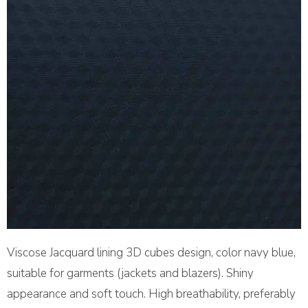
Viscose Jacquard lining 3D cubes design, color navy blue,
suitable for garments (jackets and blazers). Shiny
appearance and soft touch. High breathability, preferably