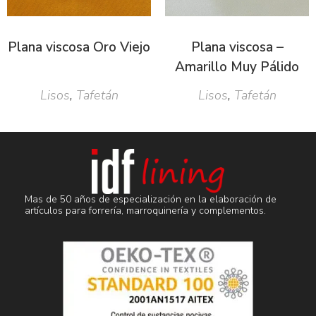
Plana viscosa Oro Viejo
Plana viscosa –
Amarillo Muy Pálido
Lisos
,
Tafetán
Lisos
,
Tafetán
Mas de 50 años de especialización en la elaboración de
artículos para forrería, marroquinería y complementos.