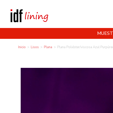
MUEST
Inicio
>
Lisos
>
Plana
>
Plana Poliéster/viscosa Azul Purpúre