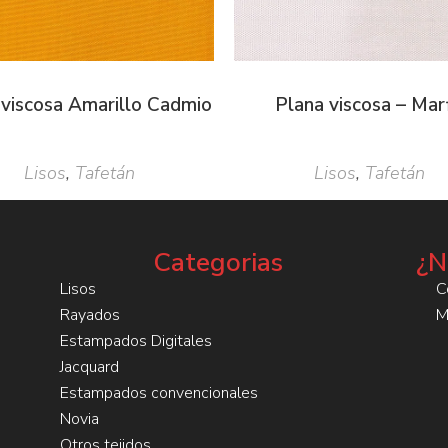
 viscosa Amarillo Cadmio
Plana viscosa – Marf
Lisos
,
Tafetán
Lisos
,
Tafetán
Categorias
¿N
Lisos
C
Rayados
M
Estampados Digitales
Jacquard
Estampados convencionales
Novia
Otros tejidos