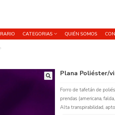
RARIO
CATEGORIAS
QUIÉN SOMOS
CON
o
Plana Poliéster/v
🔍
Forro de tafetán de polié
prendas (americana, falda,
Alta transpirabilidad, apt