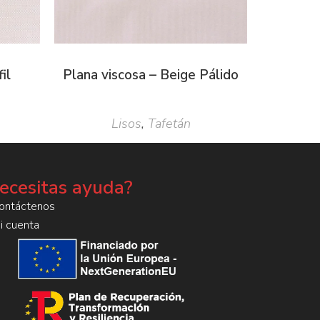
il
Plana viscosa – Beige Pálido
Lisos
,
Tafetán
ecesitas ayuda?
ontáctenos
i cuenta