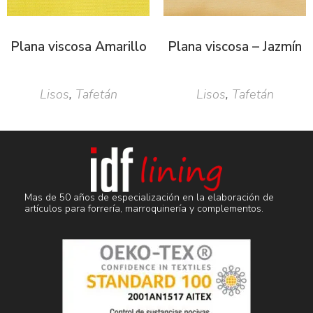
Plana viscosa Amarillo
Plana viscosa – Jazmín
Lisos
,
Tafetán
Lisos
,
Tafetán
Mas de 50 años de especialización en la elaboración de
artículos para forrería, marroquinería y complementos.