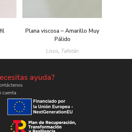
il
Plana viscosa – Amarillo Muy
Pálido
Lisos
,
Tafetán
ecesitas ayuda?
ontáctenos
i cuenta