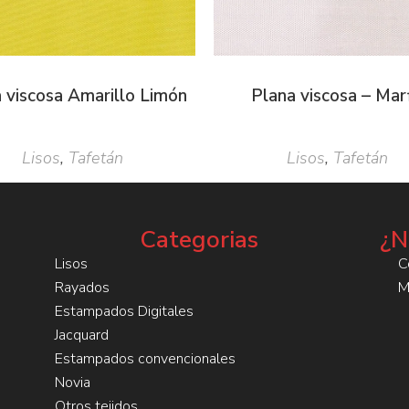
 viscosa Amarillo Limón
Plana viscosa – Marf
Lisos
,
Tafetán
Lisos
,
Tafetán
Categorias
¿N
Lisos
C
Rayados
M
Estampados Digitales
Jacquard
Estampados convencionales
Novia
Otros tejidos