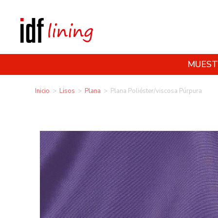
MUEST
Inicio
>
Lisos
>
Plana
>
Plana Poliéster/viscosa Púrpura