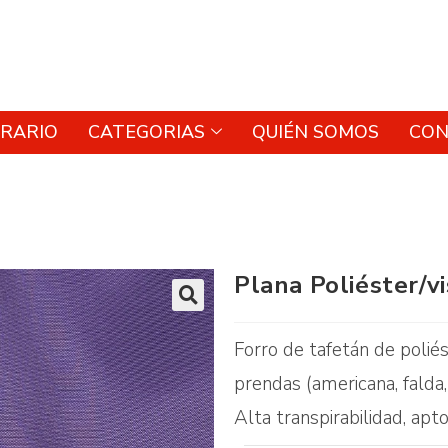
RARIO
CATEGORIAS
QUIÉN SOMOS
CON
Plana Poliéster/v
🔍
Forro de tafetán de polié
prendas (americana, falda,
Alta transpirabilidad, apt