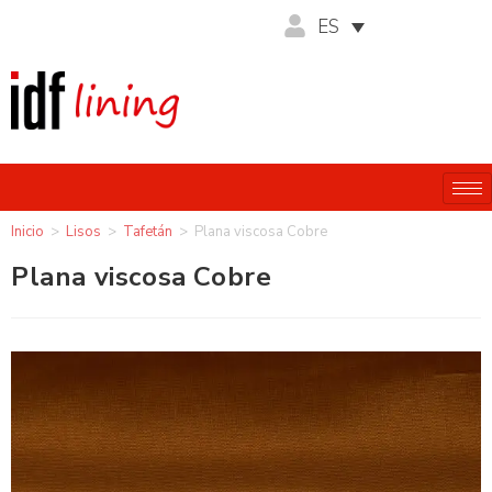
ES
Inicio
>
Lisos
>
Tafetán
>
Plana viscosa Cobre
Plana viscosa Cobre