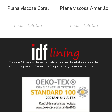
Plana viscosa Coral
Plana viscosa Amarillo
Lisos
,
Tafetán
Lisos
,
Tafetán
Mas de 50 años de especialización en la elaboración de
artículos para forrería, marroquinería y complementos.