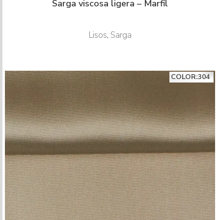
Sarga viscosa ligera – Marfil
Lisos
,
Sarga
COLOR:304