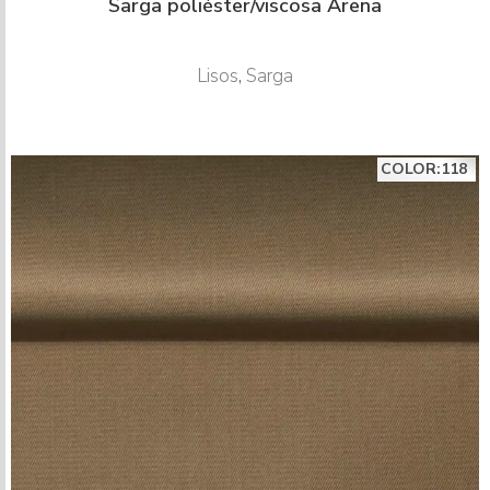
Sarga poliéster/viscosa Arena
Lisos
,
Sarga
COLOR:118