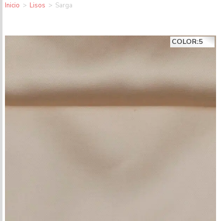
Inicio
>
Lisos
>
Sarga
COLOR:5