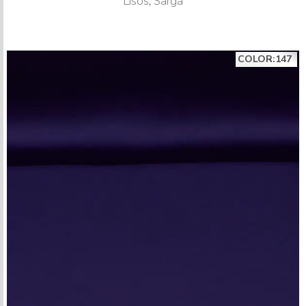
Lisos
,
Sarga
COLOR:147