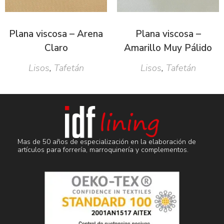
Plana viscosa – Arena
Plana viscosa –
Claro
Amarillo Muy Pálido
Lisos
,
Tafetán
Lisos
,
Tafetán
Mas de 50 años de especialización en la elaboración de
artículos para forrería, marroquinería y complementos.