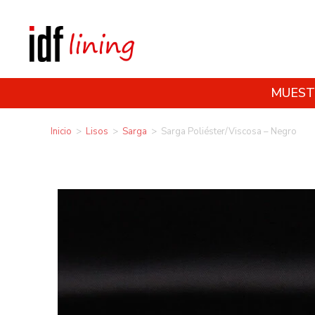
MUEST
Inicio
>
Lisos
>
Sarga
>
Sarga Poliéster/Viscosa – Negro