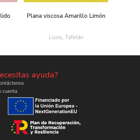
lido
Plana viscosa Amarillo Limón
Lisos
,
Tafetán
ecesitas ayuda?
ontáctenos
i cuenta