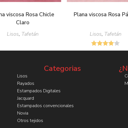
na viscosa Rosa Chicle
Plana viscosa Rosa Pá
Claro
Lisos
,
Tafetán
Lisos
,
Tafetán
Categorias
¿N
Lisos
C
Rayados
M
Estampados Digitales
Jacquard
Estampados convencionales
Novia
Otros tejidos