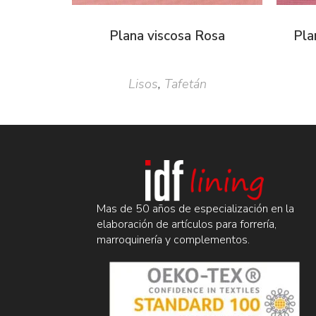
Plana viscosa Rosa
Pla
Lisos
,
Tafetán
Mas de 50 años de especialización en la
elaboración de artículos para forrería,
marroquinería y complementos.