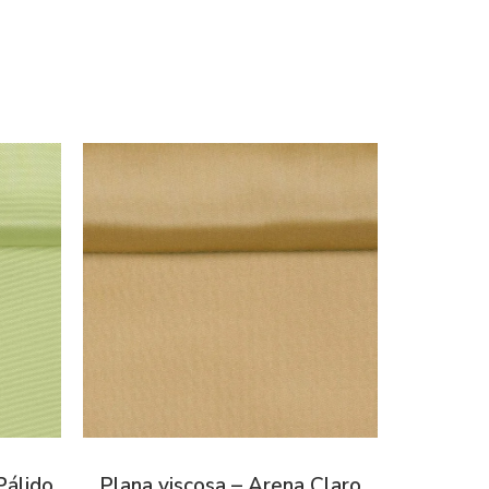
Pálido
Plana viscosa – Arena Claro