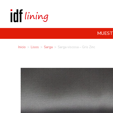
MUEST
Inicio
>
Lisos
>
Sarga
>
Sarga viscosa – Gris Zinc