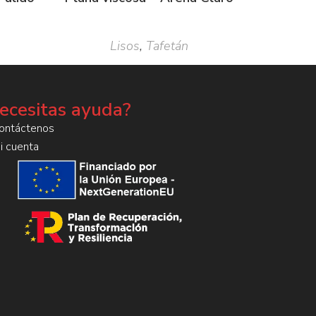
Lisos
,
Tafetán
ecesitas ayuda?
ontáctenos
i cuenta