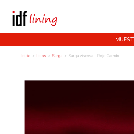
MUEST
Inicio
>
Lisos
>
Sarga
>
Sarga viscosa – Rojo Carmín