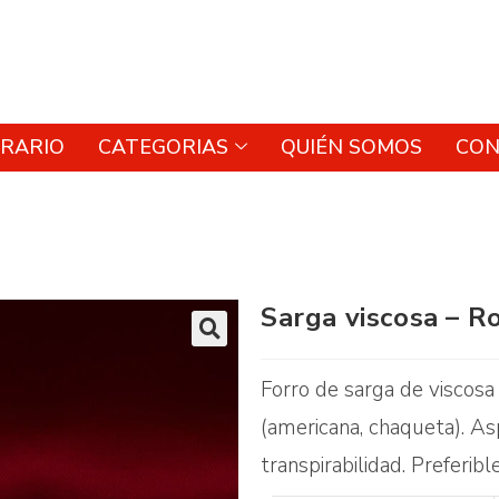
RARIO
CATEGORIAS
QUIÉN SOMOS
CON
Sarga viscosa – R
🔍
Forro de sarga de viscosa
(americana, chaqueta). As
transpirabilidad. Preferib