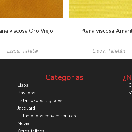
ana viscosa Oro Viejo
Plana viscosa Amari
Lisos
,
Tafetán
Lisos
,
Tafetán
Categorias
¿N
Lisos
C
Rayados
M
Estampados Digitales
Jacquard
Estampados convencionales
Novia
Otros tejidos