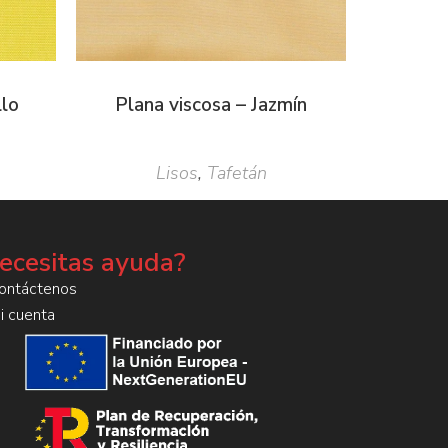
llo
Plana viscosa – Jazmín
Lisos
,
Tafetán
ecesitas ayuda?
ontáctenos
i cuenta