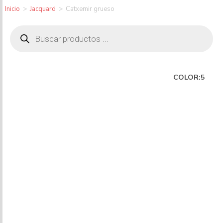
Inicio
>
Jacquard
>
Catxemir grueso
COLOR:5