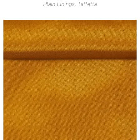
Plain Linings
,
Taffetta